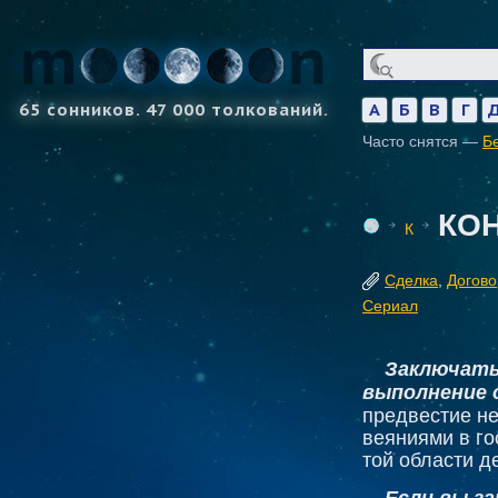
65 сонников. 47 000 толкований.
А
Б
В
Г
Часто снятся —
Б
КО
К
Сделка
,
Догово
Сериал
Заключать 
выполнение 
предвестие не
веяниями в го
той области д
Если вы з