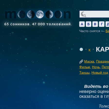
65 сонников. 47 000 толкований.
А
Б
В
Г
Часто снятся —
Б
КА
К
Маска
,
Праздн
Фильм
,
Ночь
,
Пет
Танцы
,
Новый год
Видеть во 
неверно оцени
оказаться в г
Толк