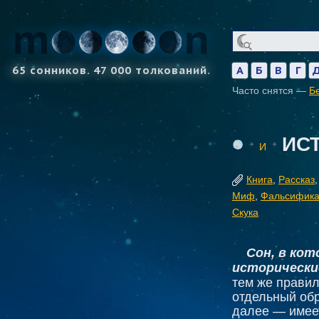
65 сонников. 47 000 толкований.
А
Б
В
Г
Часто снятся —
Б
ИС
И
Книга
,
Рассказ
Миф
,
Фальсифик
Скука
Сон, в кот
исторически
тем же правил
отдельный обр
далее — имеет