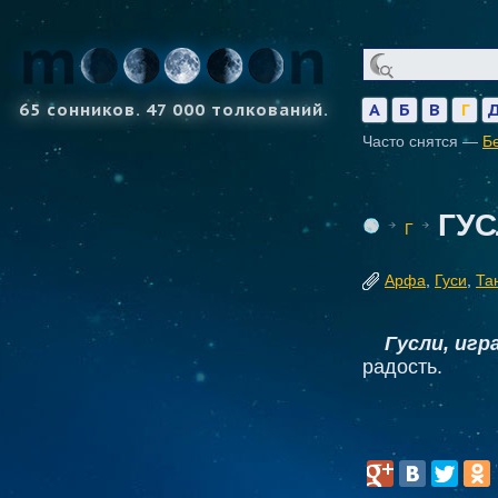
65 сонников. 47 000 толкований.
А
Б
В
Г
Часто снятся —
Б
ГУ
Г
Арфа
,
Гуси
,
Та
Гусли, игр
радость.