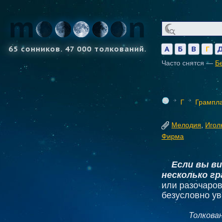
65 сонников. 47 000 толкований.
А
Б
В
Г
Часто снятся —
Б
Г
Грампла
Мелодия
,
Игол
Фирма
Если вы в
несколько г
или разочаров
безусловно у
Толкова