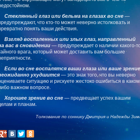
недостойном.
Стеклянный глаз или бельма на глазах во сне
—
предупреждают, что кто-то может неверно истолковать и
превратно понять ваши действия.
Взгляд воспаленных или злых глаз, направленный
на вас в сновидении
— предупреждает о наличии какого-т
тайного врага, который может доставить вам большие
неприятности.
Если во сне воспалятся ваши глаза или ваше зрени
неожиданно ухудшится
— это знак того, что вы неверно
оцениваете ситуацию и рискуете жестоко ошибиться в каком
либо важном вопросе.
Хорошее зрение во сне
— предвещает успех вашим
делам и планам.
Толкование по соннику Дмитрия и Надежды Зим