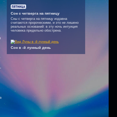
Сон с четверга на пятницу
Сны с четверга на пятницу издавна
считаются пророческими, и это не лишено
реальных оснований: в эту ночь интуиция
человека предельно обострена.
о
Сон в -й лунный день
е
-
а