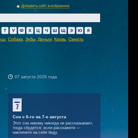
Добавить сайт в избранное
Т
У
Ф
Х
Ц
Ч
Ш
Щ
Э
Ю
Я
осы
,
Собака
,
Зубы
,
Деньги
,
Кровь
,
Смерть
07 августа 2026 года
Сон с 6-го на 7-е августа
Этот сон никому никогда не рассказывают,
тогда сбудется; если расскажете —
накличете на себя беду.