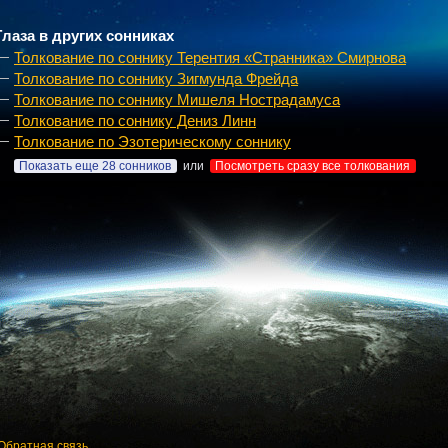
Глаза в других сонниках
Толкование по соннику Терентия «Странника» Смирнова
Толкование по соннику Зигмунда Фрейда
Толкование по соннику Мишеля Нострадамуса
Толкование по соннику Дениз Линн
Толкование по Эзотерическому соннику
Показать еще 28 сонников
или
Посмотреть сразу все толкования
Обратная связь