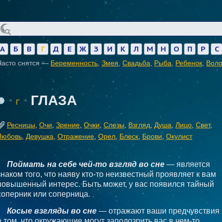
А
Б
В
Г
Д
Е
Ж
З
И
К
Л
М
Н
О
П
Р
С
Часто снятся —
Беременность
,
Змея
,
Свадьба
,
Рыба
,
Ребенок
,
Вол
ГЛАЗА
Г
Ресницы
,
Очи
,
Зрение
,
Очки
,
Слезы
,
Взгляд
,
Душа
,
Лицо
,
Свет
,
Любовь
,
Девушка
,
Отражение
,
Орел
,
Блеск
,
Брови
,
Окулист
Поймать на себе чей-то взгляд во сне
— является
знаком того, что наяву кто-то неизвестный проявляет к вам
повышенный интерес. Быть может, у вас появился тайный
соперник или соперница.
Косые взгляды во сне
— отражают ваши предчувствия
о том, что окружающие могут заподозрить вас в чем-то