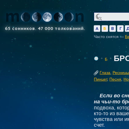
65 сонников. 47 000 толкований.
А
Б
В
Г
Часто снятся —
Б
БР
Б
Глаза
,
Ресницы
Пинцет
,
Песня
,
Но
Если во с
на чьи-то б
подвоха, кото
кто-то из ваш
чувства или и
счет.