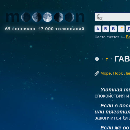
65 сонников. 47 000 толкований.
А
Б
В
Г
Часто снятся —
Б
ГА
Г
Море
,
Порт
,
Ла
Уютная ти
спокойствия и
Если в пос
или тяготил
закончится бл
Если же в