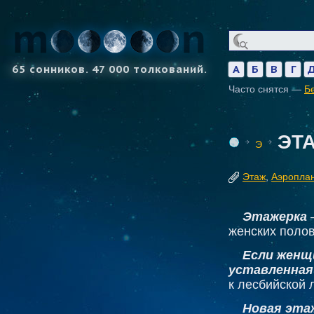
65 сонников. 47 000 толкований.
А
Б
В
Г
Часто снятся —
Б
ЭТ
Э
Этаж
,
Аэропла
Этажерка
женских полов
Если женщ
уставленная
к лесбийской 
Новая эта