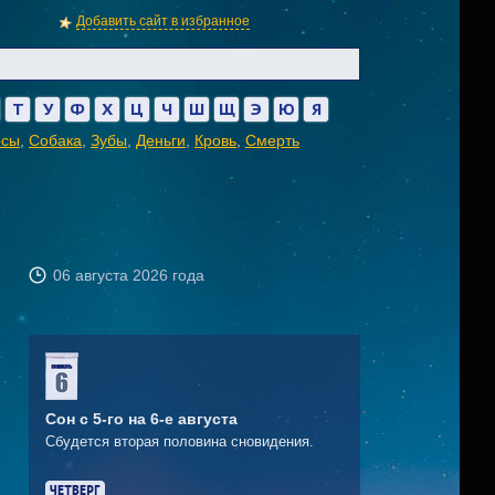
Добавить сайт в избранное
Т
У
Ф
Х
Ц
Ч
Ш
Щ
Э
Ю
Я
осы
,
Собака
,
Зубы
,
Деньги
,
Кровь
,
Смерть
06 августа 2026 года
Сон с 5-го на 6-е августа
Сбудется вторая половина сновидения.