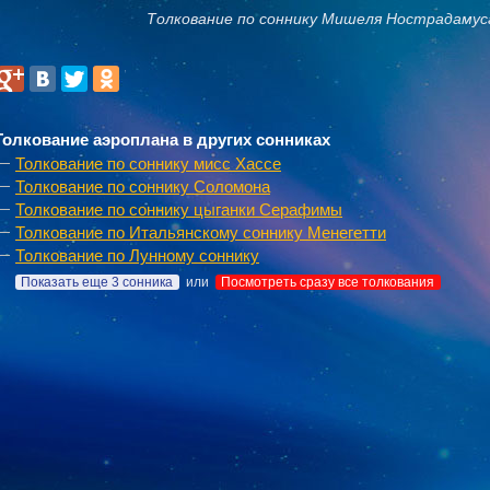
Толкование по соннику Мишеля Нострадамус
Толкование аэроплана в других сонниках
Толкование по соннику мисс Хассе
Толкование по соннику Соломона
Толкование по соннику цыганки Серафимы
Толкование по Итальянскому соннику Менегетти
Толкование по Лунному соннику
Показать еще 3 сонника
или
Посмотреть сразу все толкования