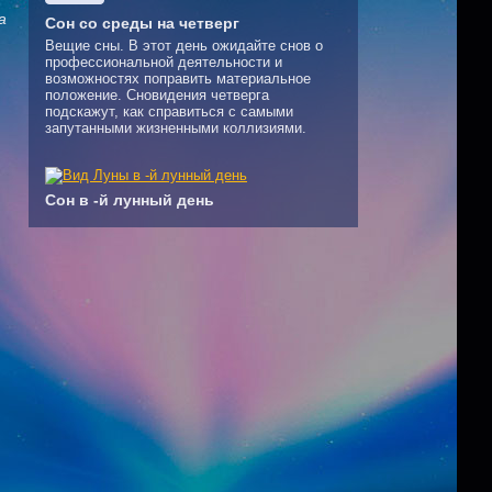
а
Сон со среды на четверг
Вещие сны. В этот день ожидайте снов о
профессиональной деятельности и
возможностях поправить материальное
положение. Сновидения четверга
подскажут, как справиться с самыми
запутанными жизненными коллизиями.
Сон в -й лунный день