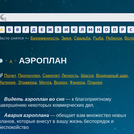
А
Б
В
Г
Д
Е
Ж
З
И
К
Л
М
Н
О
П
Р
С
Часто снятся —
Беременность
,
Змея
,
Свадьба
,
Рыба
,
Ребенок
,
Вол
АЭРОПЛАН
А
Полет
,
Пропеллер
,
Самолет
,
Легкость
,
Шасси
,
Воздушный шар
,
Материя
,
Этажерка
,
Мечта
,
Воздух
,
Фанера
,
Планер
Видеть аэроплан во сне
— к благоприятному
завершению некоторых коммерческих дел.
Авария аэроплана
— обещает вам множество новых
планов, которые внесут в вашу жизнь беспорядок и
беспокойство