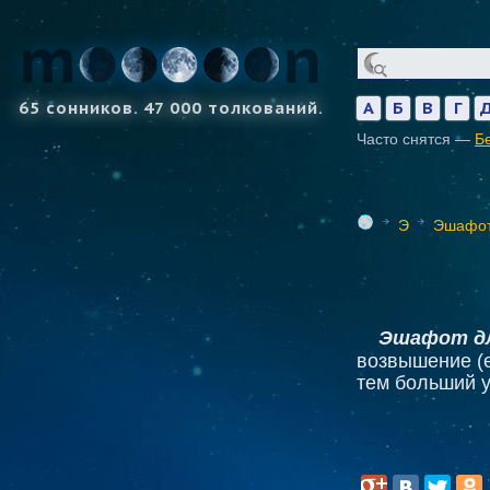
65 сонников. 47 000 толкований.
А
Б
В
Г
Часто снятся —
Б
Э
Эшафо
Эшафот д
возвышение (
тем больший у