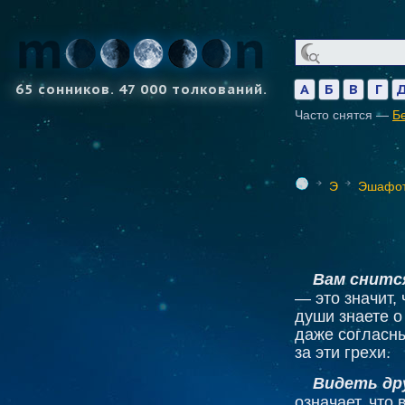
65 сонников. 47 000 толкований.
А
Б
В
Г
Часто снятся —
Б
Э
Эшафо
Вам снитс
— это значит,
души знаете о
даже согласны
за эти грехи.
Видеть др
означает, что