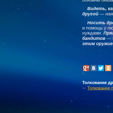
Видеть, к
другой
— ная
Носить др
и помощь у л
нуждами.
Пря
бандитов
— в
этим оружие
Толкование др
Толкование 