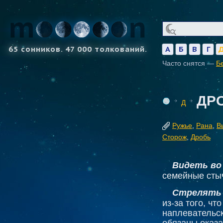
65 сонников. 47 000 толкований.
А
Б
В
Г
Часто снятся —
Б
ДР
Д
Ружье
,
Рана
,
В
Сторож
,
Дробь
Видеть во
семейные сты
Стрелять 
из-за того, ч
наплевательск
обязаны оказ