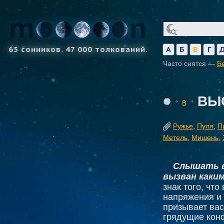
65 сонников. 47 000 толкований.
А
Б
В
Г
Часто снятся —
Б
ВЫ
В
Ружье
,
Пуля
,
П
Метель
,
Мишень
,
Слышать в
вызван каки
знак того, чт
напряжения и 
призывает вас
грядущие кон