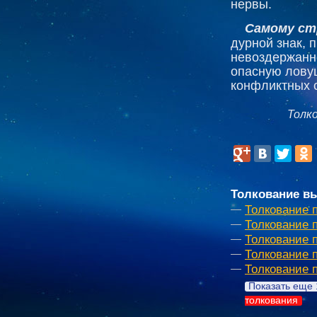
нервы.
Самому ст
дурной знак, 
невоздержанно
опасную ловуш
конфликтных 
Толк
Толкование вы
Толкование 
Толкование 
Толкование 
Толкование 
Толкование 
Показать еще 
толкования