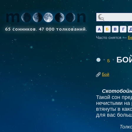
65 сонников. 47 000 толкований.
А
Б
В
Г
Часто снятся —
Б
БО
Б
Бой
Скотобойн
Такой сон пре
нечистыми на 
втянуты в как
для вас боль
Толк