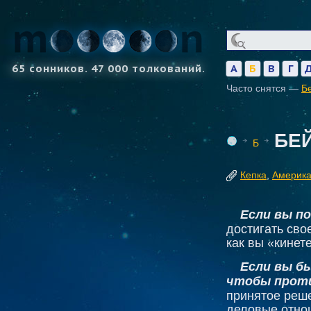
65 сонников. 47 000 толкований.
А
Б
В
Г
Часто снятся —
Б
БЕ
Б
Кепка
,
Америк
Если вы п
достигать сво
как вы «кинет
Если вы бь
чтобы прот
принятое реше
деловые отно