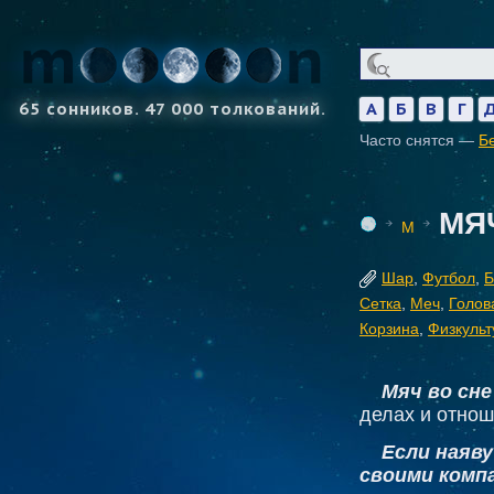
65 сонников. 47 000 толкований.
А
Б
В
Г
Часто снятся —
Б
МЯ
М
Шар
,
Футбол
,
Б
Сетка
,
Меч
,
Голов
Корзина
,
Физкульт
Мяч во сне
делах и отнош
Если наяву
своими комп