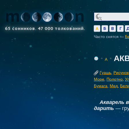
65 сонников. 47 000 толкований.
А
Б
В
Г
Часто снятся —
Б
АК
А
Гуашь
,
Рисунок
Море
,
Полотно
,
У
Бумага
,
Мед
,
Бел
Акварель 
дарить
— гру