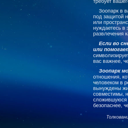
требует вашег
Зоопарк в в
под защитой 
или пространс
нуждаетесь в 
развлечения к
Если во с
или помога
символизирует
вас важнее, ч
Зоопарк м
отношения, ко
человеком в 
вынуждены жи
совместимы, н
сложившуюся с
безопаснее, ч
Толкован