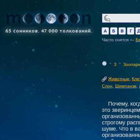
65 сонников. 47 000 толкований.
А
Б
В
Г
Часто снятся —
Б
З
Зоопарк
Животные
,
Кле
Слон
,
Шимпанзе
,
Почему, ког
это зверинцем
организованны
строгому расп
шуме. Что в в
организованны