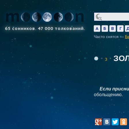
65 сонников. 47 000 толкований.
А
Б
В
Г
Часто снятся —
Б
ЗО
З
Если присн
обольщению.