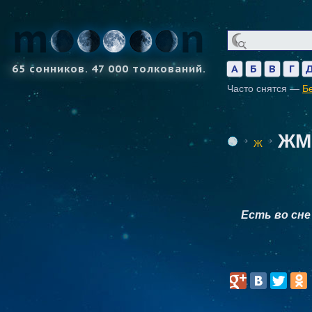
65 сонников. 47 000 толкований.
А
Б
В
Г
Часто снятся —
Б
ЖМ
Ж
Есть во сн