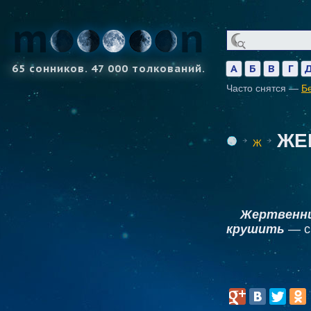
65 сонников. 47 000 толкований.
А
Б
В
Г
Часто снятся —
Б
ЖЕ
Ж
Жертвенн
крушить
— см