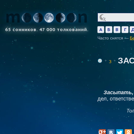
65 сонников. 47 000 толкований.
А
Б
В
Г
Часто снятся —
Б
ЗА
З
Засыпать,
дел, ответств
То