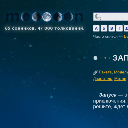
65 сонников. 47 000 толкований.
А
Б
В
Г
Часто снятся —
Б
ЗА
З
Ракета
,
Модел
Двигатель
,
Мотор
Запуск
— эт
приключения. 
решите, ждет 