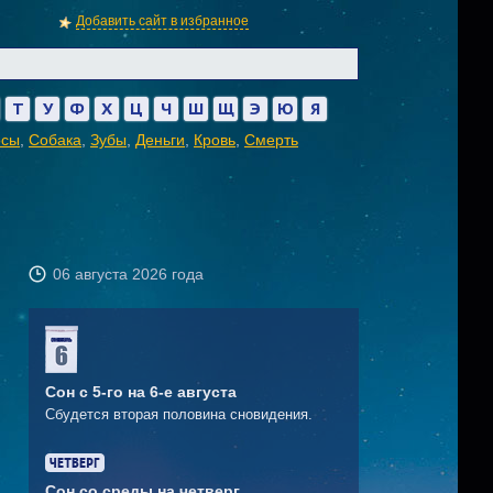
Добавить сайт в избранное
Т
У
Ф
Х
Ц
Ч
Ш
Щ
Э
Ю
Я
осы
,
Собака
,
Зубы
,
Деньги
,
Кровь
,
Смерть
06 августа 2026 года
Сон с 5-го на 6-е августа
Сбудется вторая половина сновидения.
Сон со среды на четверг