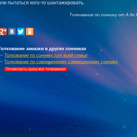
или пытаться кого-то шантажировать.
Толкование по соннику от А до 
Толкование замазки в других сонниках
Толкование по соннику для всей семьи
Толкование по современному совмещенному соннику
Посмотреть сразу все толкования