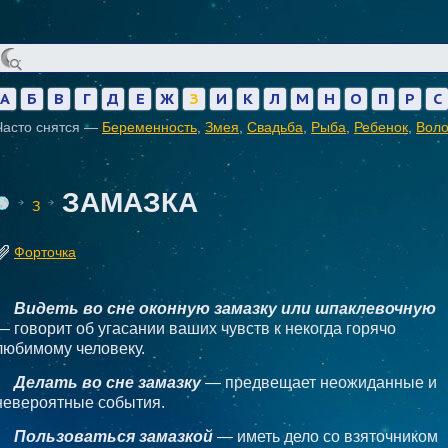
А
Б
В
Г
Д
Е
Ж
З
И
К
Л
М
Н
О
П
Р
С
Часто снятся —
Беременность
,
Змея
,
Свадьба
,
Рыба
,
Ребенок
,
Вол
ЗАМАЗКА
З
Форточка
Видеть во сне оконную замазку или шпаклевочную
— говорит об угасании ваших чувств к некогда горячо
любимому человеку.
Делать во сне замазку
— предвещает неожиданные и
невероятные события.
Пользоваться замазкой
— иметь дело со взяточником