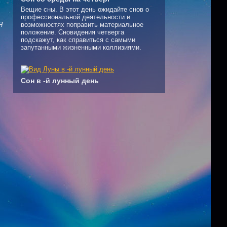
Вещие сны. В этот день ожидайте снов о
профессиональной деятельности и
Я
возможностях поправить материальное
положение. Сновидения четверга
подскажут, как справиться с самыми
запутанными жизненными коллизиями.
Сон в -й лунный день