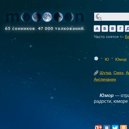
65 сонников. 47 000 толкований.
А
Б
В
Г
Часто снятся —
Б
Ю
Юмор
Шутка
,
Смех
,
А
Англичанин
Юмор
— отра
радости, юморе 