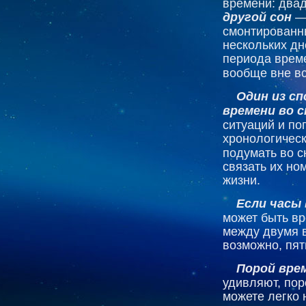
времени: двад
другой сон
— 
смонтированн
нескольких дн
периода врем
вообще вне вс
Один из с
времени во с
ситуаций и по
хронологичес
подумать во с
связать их н
жизни.
Если часы 
может быть в
между двумя в
возможно, пят
Порой вре
удивляют, пор
можете легко