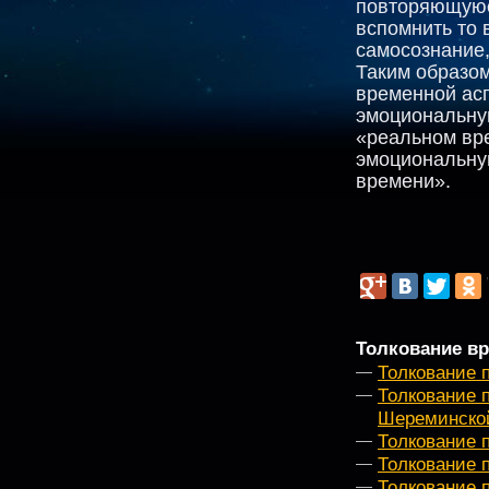
повторяющуюс
вспомнить то 
самосознание,
Таким образом
временной асп
эмоциональную
«реальном вр
эмоциональную
времени».
Толкование вр
Толкование 
Толкование 
Шереминско
Толкование п
Толкование 
Толкование 