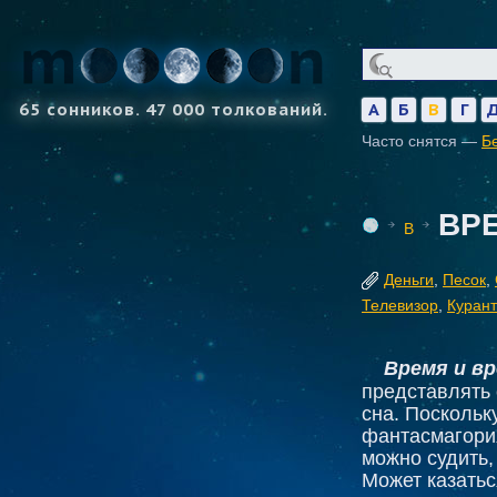
65 сонников. 47 000 толкований.
А
Б
В
Г
Часто снятся —
Б
ВР
В
Деньги
,
Песок
,
Телевизор
,
Куран
Время и в
представлять 
сна. Поскольк
фантасмагория
можно судить,
Может казатьс