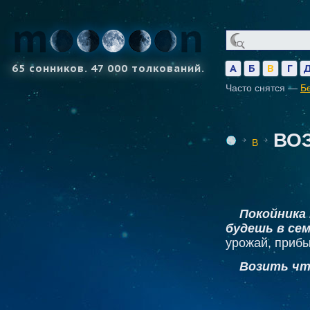
65 сонников. 47 000 толкований.
А
Б
В
Г
Часто снятся —
Б
ВО
В
Покойника 
будешь в сем
урожай, прибы
Возить чт