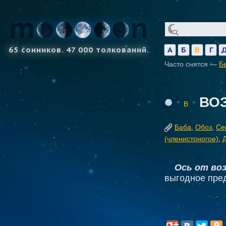
65 сонников. 47 000 толкований.
А
Б
В
Г
Часто снятся —
Б
ВО
В
Баба
,
Обоз
,
Се
(членистоногое)
,
Ось от во
выгодное пре