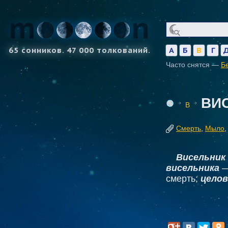
65 сонников. 47 000 толкований.
А
Б
В
Г
Часто снятся —
Б
ВИ
В
Смерть
,
Мыло
Висельник
висельника
—
смерть;
цело