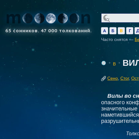
65 сонников. 47 000 толкований.
А
Б
В
Г
Часто снятся —
Б
ВИ
В
Сено
,
Стог
,
Ост
Вилы во с
опасного конф
значительные 
наметившийся
разрушительн
Толк