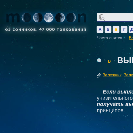
65 сонников. 47 000 толкований.
А
Б
В
Г
Часто снятся —
Б
ВЫ
В
Заложник
,
Зало
Если выпл
унизительного
получать вы
принципов.