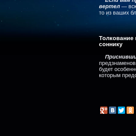
вертел
— вск
то из ваших бл
Толкование
соннику
Приснивши
предзнаменова
будет особенн
которым предс