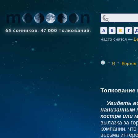
65 сонников. 47 000 толкований.
А
Б
В
Г
Часто снятся —
Б
В
Вертел
Толкование 
Увидеть в
нанизанным 
костре или 
вылазка за го
компании, что
весьма интер