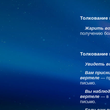
Толкование 
Жарить во
получению бо
Толкование 
Увидеть в
Вам присн
вертеле
— пр
письмо.
Вы наблюд
вертеле
— в 
письмо.
Если вам 