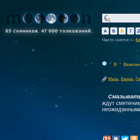
65 сонников. 47 000 толкований.
А
Б
В
Г
Часто снятся —
Б
В
Вазели
Мазь
,
Банка
,
Г
Смазывать
ждут смятение
неожиданными