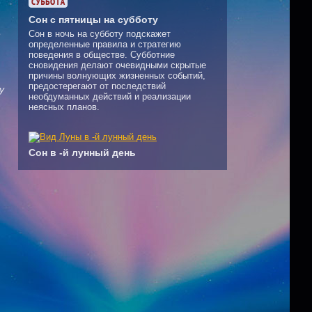
Сон с пятницы на субботу
е
Сон в ночь на субботу подскажет
определенные правила и стратегию
поведения в обществе. Субботние
сновидения делают очевидными скрытые
причины волнующих жизненных событий,
предостерегают от последствий
у
необдуманных действий и реализации
неясных планов.
Сон в -й лунный день