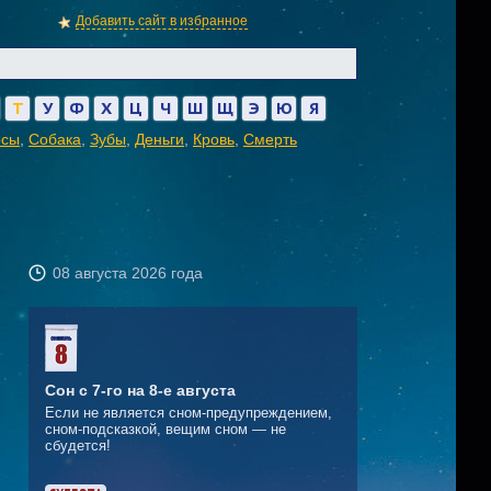
Добавить сайт в избранное
Т
У
Ф
Х
Ц
Ч
Ш
Щ
Э
Ю
Я
осы
,
Собака
,
Зубы
,
Деньги
,
Кровь
,
Смерть
08 августа 2026 года
Сон с 7-го на 8-е августа
Если не является сном-предупреждением,
сном-подсказкой, вещим сном — не
сбудется!