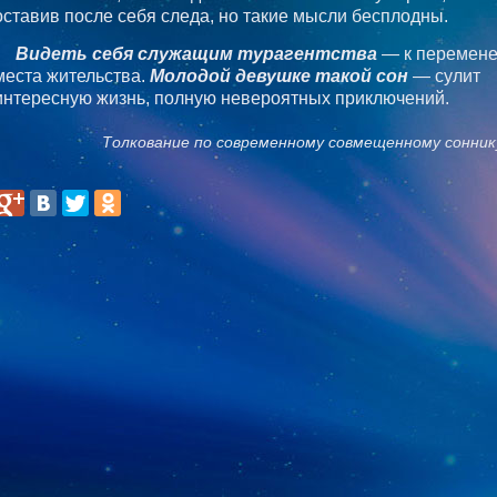
оставив после себя следа, но такие мысли бесплодны.
Видеть себя служащим турагентства
— к перемен
места жительства.
Молодой девушке такой сон
— сулит
интересную жизнь, полную невероятных приключений.
Толкование по современному совмещенному сонник