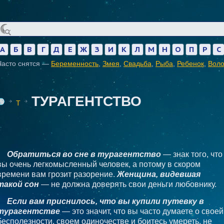
А
Б
В
Г
Д
Е
Ж
З
И
К
Л
М
Н
О
П
Р
С
Часто снятся —
Беременность
,
Змея
,
Свадьба
,
Рыба
,
Ребенок
,
Вол
ТУРАГЕНТСТВО
Т
Обратиться во сне в турагентство
— знак того, что
вы очень легкомысленный человек, а потому в скором
времени вам грозит разорение.
Женщина, видевшая
такой сон
— не должна доверять свои деньги любовнику.
Если вам приснилось, что вы купили путевку в
турагентстве
— это значит, что вы часто думаете о своей
бесполезности, своем одиночестве и боитесь умереть, не