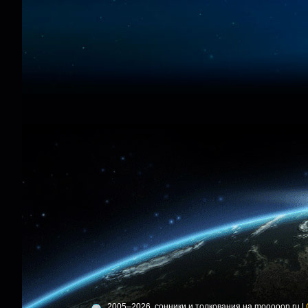
2005–2026, сонники и толкования на mooooon.ru |