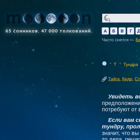
65 сонников. 47 000 толкований.
А
Б
В
Г
Часто снятся —
Б
Т
Тундра
Тайга
,
Кедр
,
Ст
Увидеть в
предположение
потребуют от 
Если вам 
тундру, прол
значит, что в
то дела, реша