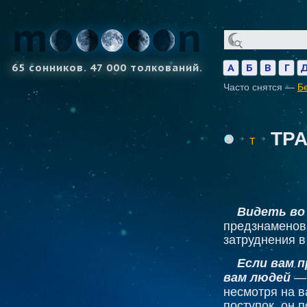
65 сонников. 47 000 толкований.
А
Б
В
Г
Часто снятся —
Б
ТР
Т
Видеть во
предзнаменов
затруднения в
Если вам п
вам людей
— 
несмотря на в
поступок, он 