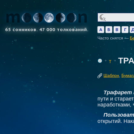
65 сонников. 47 000 толкований.
А
Б
В
Г
Часто снятся —
Б
ТР
Т
Шаблон
,
Бумаг
Трафарет
пути и старае
наработками, 
Пользоват
открытий. Нак