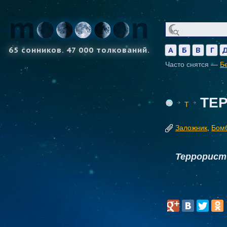
65 сонников. 47 000 толкований.
А
Б
В
Г
Часто снятся —
Б
ТЕ
Т
Заложник
,
Бом
Террорист