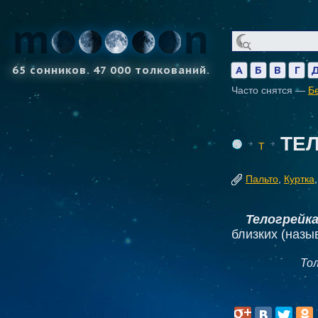
65 сонников. 47 000 толкований.
А
Б
В
Г
Часто снятся —
Б
ТЕ
Т
Пальто
,
Куртка
Телогрейк
близких (назы
То