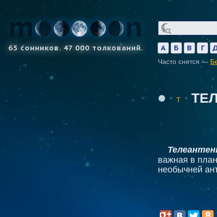
65 сонников. 47 000 толкований.
А
Б
В
Г
Часто снятся —
Б
ТЕ
Т
Телеантен
важная в план
необычней ан