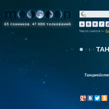
65 сонников. 47 000 толкований.
А
Б
В
Г
Часто снятся —
Б
ТА
Т
Танцмейсте