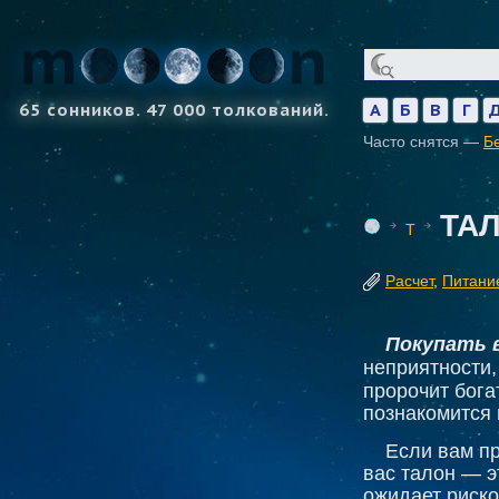
65 сонников. 47 000 толкований.
А
Б
В
Г
Часто снятся —
Б
ТА
Т
Расчет
,
Питани
Покупать 
неприятности,
пророчит бога
познакомится 
Если вам пр
вас талон — э
ожидает риско