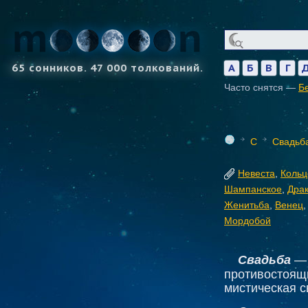
65 сонников. 47 000 толкований.
А
Б
В
Г
Часто снятся —
Б
С
Свадьб
Невеста
,
Кольц
Шампанское
,
Дра
Женитьба
,
Венец
Мордобой
Свадьба
— 
противостоящи
мистическая 