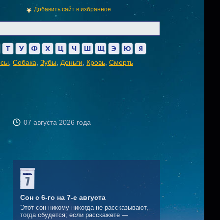
Добавить сайт в избранное
Т
У
Ф
Х
Ц
Ч
Ш
Щ
Э
Ю
Я
осы
,
Собака
,
Зубы
,
Деньги
,
Кровь
,
Смерть
07 августа 2026 года
Сон с 6-го на 7-е августа
Этот сон никому никогда не рассказывают,
тогда сбудется; если расскажете —