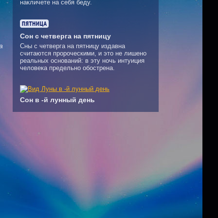
накличете на себя беду.
Сон с четверга на пятницу
а
Сны с четверга на пятницу издавна
считаются пророческими, и это не лишено
реальных оснований: в эту ночь интуиция
человека предельно обострена.
Сон в -й лунный день