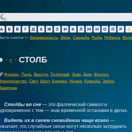
А
Б
В
Г
Д
Е
Ж
З
И
К
Л
М
Н
О
П
Р
С
Часто снятся —
Беременность
,
Змея
,
Свадьба
,
Рыба
,
Ребенок
,
Вол
СТОЛБ
С
Фонарь
,
Пыль
,
Высота
,
Телеграф
,
Знак
,
Дым
,
Фаллос
,
Электричество
,
Свет
,
Шест
,
Бордюр
,
Индия
,
Кувалда
,
Забор
,
Памятник
Столбы во сне
— это фаллический символ и
одновременно с тем — знак временной остановки в делах.
Видеть их в своем сновидении чаще всего
—
означает, что случайные связи могут несколько затруднить