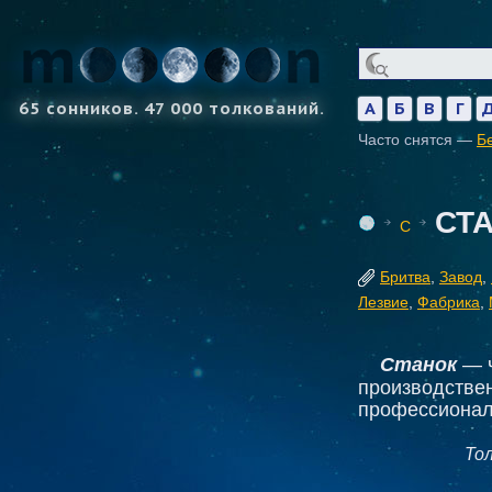
65 сонников. 47 000 толкований.
А
Б
В
Г
Часто снятся —
Б
СТ
С
Бритва
,
Завод
,
Лезвие
,
Фабрика
,
Станок
— ч
производствен
профессионал
То