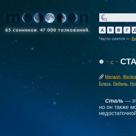
65 сонников. 47 000 толкований.
А
Б
В
Г
Часто снятся —
Б
СТ
С
Металл
,
Желез
Блеск
,
Лебедь
,
Но
Сталь
— эт
но он также м
недостаточной