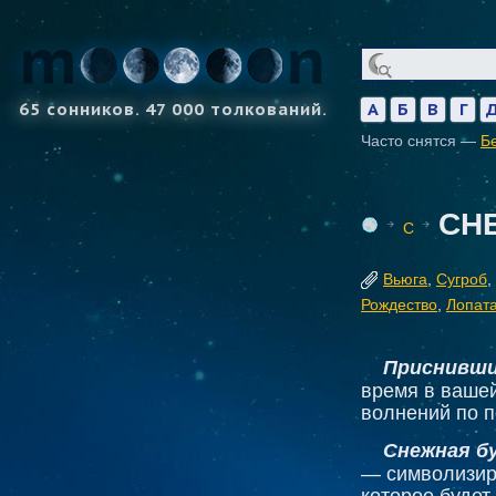
65 сонников. 47 000 толкований.
А
Б
В
Г
Часто снятся —
Б
СН
С
Вьюга
,
Сугроб
,
Рождество
,
Лопат
Приснивши
время в вашей
волнений по п
Снежная бу
— символизир
которое буде