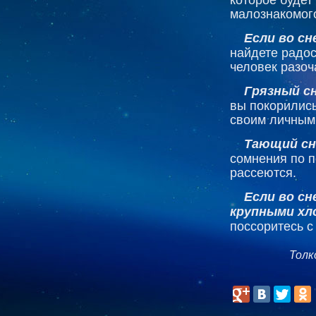
малознакомого
Если во сн
найдете радос
человек разоч
Грязный сн
вы покорились
своим личным
Тающий сн
сомнения по п
рассеются.
Если во сн
крупными хл
поссоритесь 
Толк