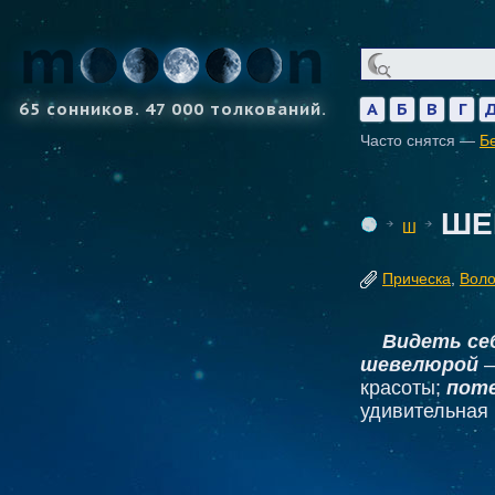
65 сонников. 47 000 толкований.
А
Б
В
Г
Часто снятся —
Б
ШЕ
Ш
Прическа
,
Вол
Видеть се
шевелюрой
—
красоты;
пот
удивительная 