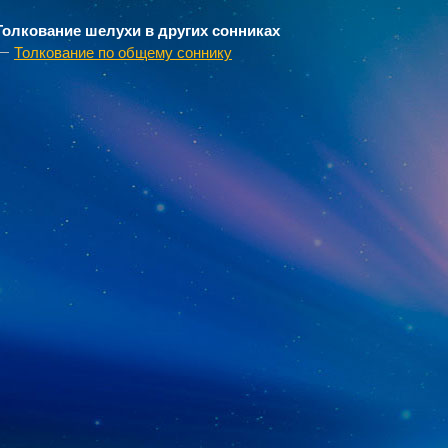
Толкование шелухи в других сонниках
Толкование по общему соннику