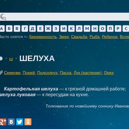
А
Б
В
Г
Д
Е
Ж
З
И
К
Л
М
Н
О
П
Р
С
Часто снятся —
Беременность
,
Змея
,
Свадьба
,
Рыба
,
Ребенок
,
Вол
ШЕЛУХА
Ш
Семечки
,
Порей
,
Подсолнух
,
Пасха
,
Лук (растение)
,
Орех
Картофельная шелуха
— к грязной домашней работе;
шелуха луковая
— к пересудам на кухне.
Толкование по новейшему соннику Иванов