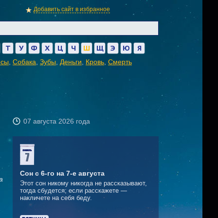
Добавить сайт в избранное
Т
У
Ф
Х
Ц
Ч
Ш
Щ
Э
Ю
Я
осы
,
Собака
,
Зубы
,
Деньги
,
Кровь
,
Смерть
07 августа 2026 года
Сон с 6-го на 7-е августа
а
Этот сон никому никогда не рассказывают,
тогда сбудется; если расскажете —
накличете на себя беду.