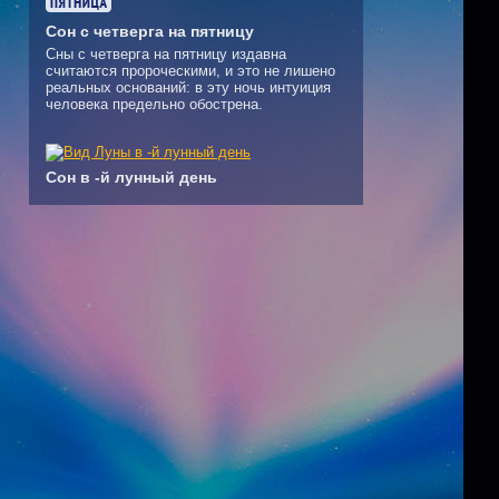
Сон с четверга на пятницу
Сны с четверга на пятницу издавна
считаются пророческими, и это не лишено
реальных оснований: в эту ночь интуиция
человека предельно обострена.
Сон в -й лунный день